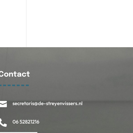
Contact

secretaris@de-streyenvissers.nl

06 52821216