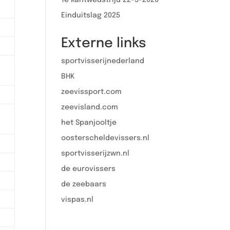
Einduitslag 2025
Externe links
sportvisserijnederland
BHK
zeevissport.com
zeevisland.com
het Spanjooltje
oosterscheldevissers.n
l
sportvisserijzwn.nl
de eurovissers
de zeebaars
vispas.nl