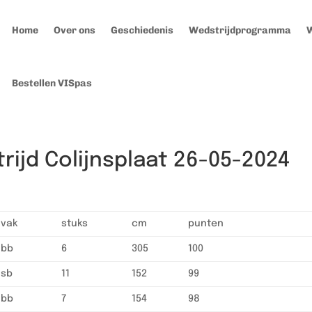
Home
Over ons
Geschiedenis
Wedstrijdprogramma
W
Bestellen VISpas
rijd Colijnsplaat 26-05-2024
vak
stuks
cm
punten
bb
6
305
100
sb
11
152
99
bb
7
154
98