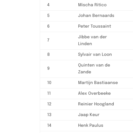
4
Mischa Ritico
5
Johan Bernaards
6
Peter Toussaint
Jibbe van der
7
Linden
8
Sylvair van Loon
Quinten van de
9
Zande
10
Martijn Bastiaanse
11
Alex Overbeeke
12
Reinier Hoogland
13
Jaap Keur
14
Henk Paulus