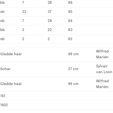
bb
7
38
86
sb
23
37
85
sb
7
28
84
bb
2
22
83
sb
2
2
82
Wilfred
Gladde haai
99 cm
Mariën
Sylvair
Schar
27 cm
van Loon
Wilfred
Gladde haai
99 cm
Mariën
161
1602