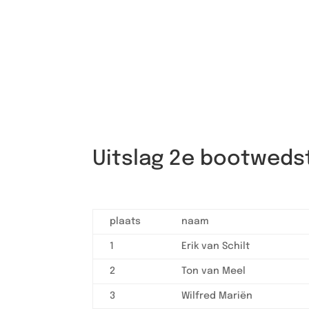
Uitslag 2e bootwedst
plaats
naam
1
Erik van Schilt
2
Ton van Meel
3
Wilfred Mariën