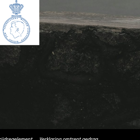
rijdregelement
Verklaring omtrent gedrag