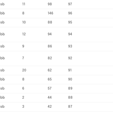
sb
11
98
97
bb
8
146
96
sb
10
88
95
bb
12
94
94
sb
9
86
93
bb
7
82
92
sb
20
62
91
bb
8
65
90
sb
6
57
89
bb
2
44
88
sb
3
42
87