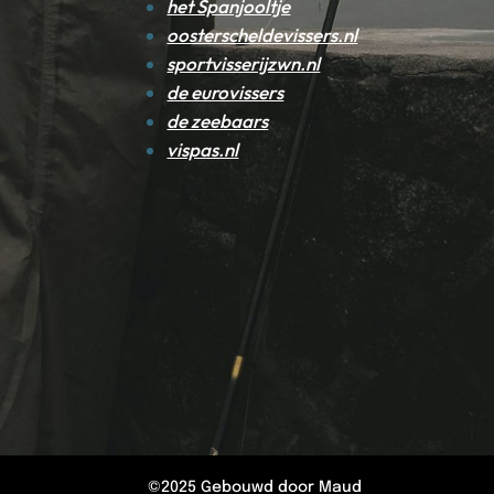
het Spanjooltje
oosterscheldevissers.nl
sportvisserijzwn.nl
de eurovissers
de zeebaars
vispas.nl
©2025
Gebouwd door Maud